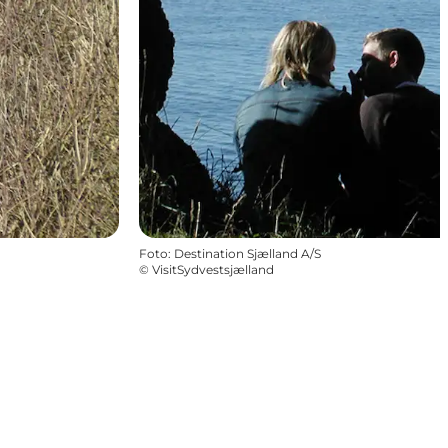
Foto
:
Destination Sjælland A/S
©
VisitSydvestsjælland