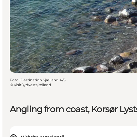
Foto
:
Destination Sjælland A/S
©
VisitSydvestsjælland
Angling from coast, Korsør Lyst