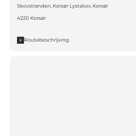
Skovstranden, Korsør Lystskov, Korsør
4220 Korsør
Routebeschrijving