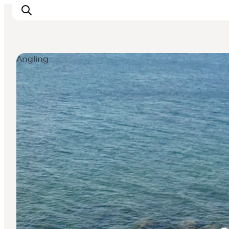
Angling
Inspiratie
Bestemmingen
Wat te doen
Accommodaties
Plan je reis