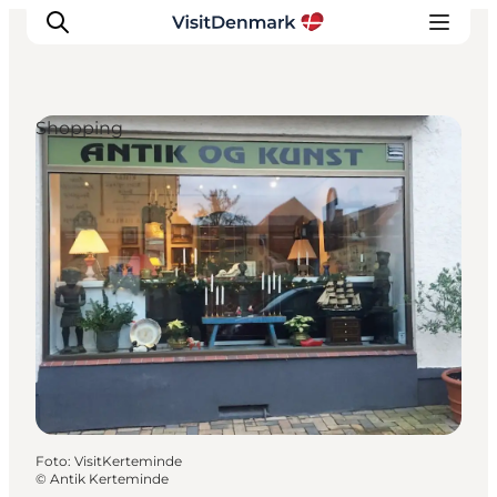
Shopping
Inspiratie
Bestemmingen
Wat te doen
Accommodaties
Plan je reis
Foto
:
VisitKerteminde
©
Antik Kerteminde