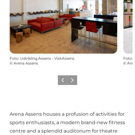
Foto
:
Udvikling Assens - VisitAssens
Foto
:
©
Arena Assens
©
Are
Vorige
Volgende
Arena Assens houses a profusion of activities for
sports enthusiasts, a modern brand-new fitness
centre and a splendid auditorium for theatre