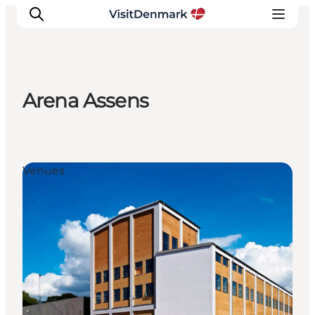
Arena Assens
Inspiratie
Bestemmingen
Wat te doen
Venues
Accommodaties
Plan je reis