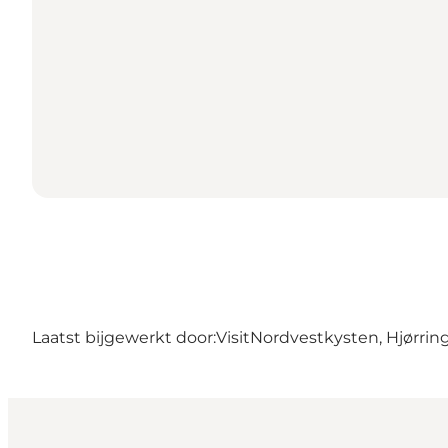
Laatst bijgewerkt door:
VisitNordvestkysten, Hjørrin