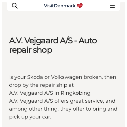
A.V. Vejgaard A/S - Auto
Inspiratie
repair shop
Bestemmingen
Wat te doen
Accommodaties
Is your Skoda or Volkswagen broken, then
Plan je reis
drop by the repair ship at
A.V. Vejgaard A/S in Ringkøbing.
A.V. Vejgaard A/S offers great service, and
among other thing, they offer to bring and
pick up your car.