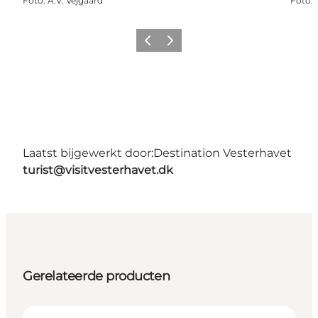
Foto
:
A.V. Vejgaard
Foto
:
Vorige
Volgende
Laatst bijgewerkt door:
Destination Vesterhavet
turist@visitvesterhavet.dk
Gerelateerde producten