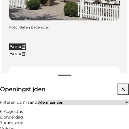
Foto
:
Ballen Badehotel
Book
Book
Openingstijden bekijken
Openingstijden
32
rooms
Website bezoeken
Filteren op maand
6 Augustus
Donderdag
7 Augustus
Vrijdag