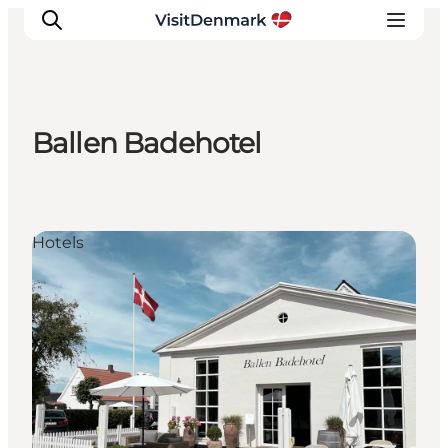
Ballen Badehotel
Inspiratie
Bestemmingen
Wat te doen
Hotels
Accommodaties
Plan je reis