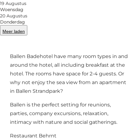
19 Augustus
Woensdag
20 Augustus
Take a nostalgic and relaxing break from the
Donderdag
stresses of everyday life and stay at Ballen
Meer laden
Badehotel, which dates back to 1928. Ballen is
the place to be!
Ballen Badehotel have many room types in and
around the hotel, all including breakfast at the
hotel. The rooms have space for 2-4 guests. Or
why not enjoy the sea view from an apartment
in Ballen Strandpark?
Ballen is the perfect setting for reunions,
parties, company excursions, relaxation,
intimacy with nature and social gatherings.
Restaurant Behrnt