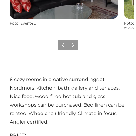
Foto
:
Event4U
Foto
:
©
Anet
Vorige
Volgende
8 cozy rooms in creative surrondings at
Nordmors. Kitchen, bath, gallery and terraces.
Nice food, wood-fired hot tub and glass
workshops can be purchased. Bed linen can be
rented. Wheelchair friendly. Climate in focus.
Angler certified.
PRICE: