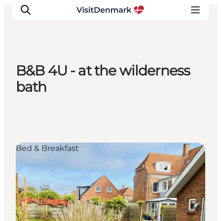
B&B 4U - at the wilderness
Inspiratie
bath
Bestemmingen
Wat te doen
Accommodaties
Plan je reis
Bed & Breakfast