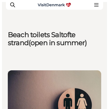
Beach toilets Saltofte
Inspiratie
strand(open in summer)
Bestemmingen
Wat te doen
Accommodaties
Plan je reis
Toilets