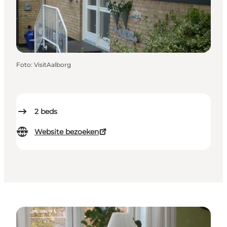
Foto
:
VisitAalborg
2
beds
Website bezoeken