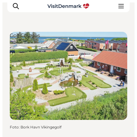
Golf Courses
Inspiratie
Bestemmingen
Wat te doen
Accommodaties
Plan je reis
Foto
:
Bork Havn Vikingegolf