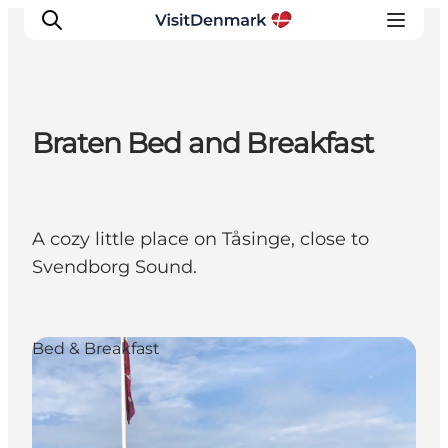
Braten Bed and Breakfast
Inspiratie
Bestemmingen
Wat te doen
A cozy little place on Tåsinge, close to
Accommodaties
Svendborg Sound.
Plan je reis
Bed & Breakfast