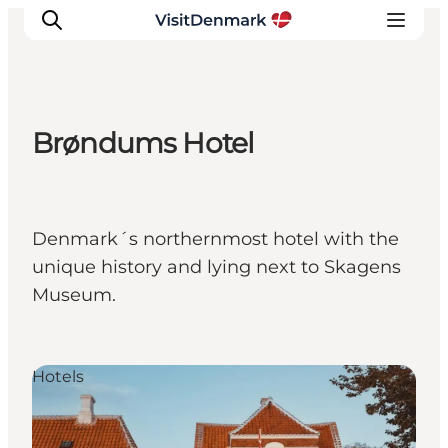
Brøndums Hotel
Inspiratie
Bestemmingen
Wat te doen
Denmark´s northernmost hotel with the
Accommodaties
unique history and lying next to Skagens
Plan je reis
Museum.
Hotels