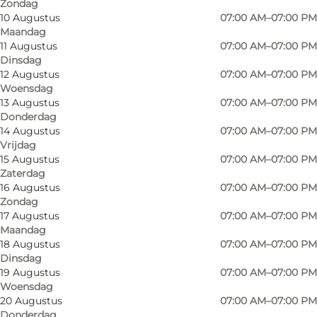
Zondag
10 Augustus
07:00 AM–07:00 PM
Maandag
11 Augustus
07:00 AM–07:00 PM
Dinsdag
Smaller supermarket with a good selection of
12 Augustus
07:00 AM–07:00 PM
Woensdag
groceries.
13 Augustus
07:00 AM–07:00 PM
Donderdag
The store contains a vegetable department,
14 Augustus
07:00 AM–07:00 PM
and a meat counter, as well as a well-stocked
Vrijdag
15 Augustus
07:00 AM–07:00 PM
wine department.
Zaterdag
16 Augustus
07:00 AM–07:00 PM
The supermarket also has tips & lottery, over-
Zondag
the-counter sales, and dispensing of medicines.
17 Augustus
07:00 AM–07:00 PM
Maandag
The shop sells German newspapers and gift
18 Augustus
07:00 AM–07:00 PM
Dinsdag
cards.
19 Augustus
07:00 AM–07:00 PM
Woensdag
At the supermarket, you can always refuel
20 Augustus
07:00 AM–07:00 PM
cheap OK petrol.
Donderdag