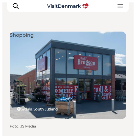
Shopping
Inspiratie
Bestemmingen
Wat te doen
Accommodaties
Plan je reis
Sydals, South Jutland
Foto
:
JS Media