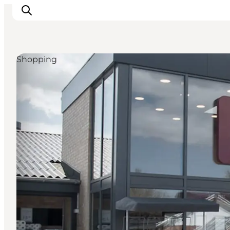
Shopping
Inspiratie
Bestemmingen
Wat te doen
Accommodaties
Plan je reis