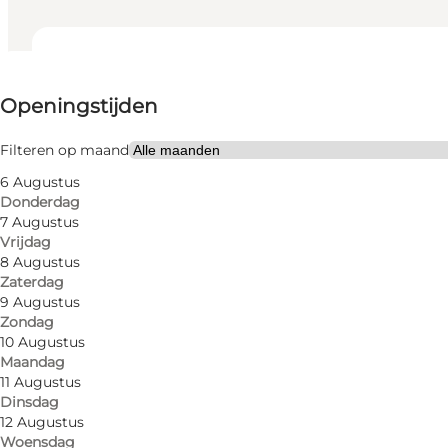
Openingstijden bekijken
Openingstijden
Website bezoeken
Friends, My partner, Myself
Filteren op maand
6 Augustus
Donderdag
7 Augustus
Vrijdag
8 Augustus
Zaterdag
9 Augustus
Zondag
The supermarket includes a vegetable department, a
10 Augustus
Maandag
The supermarket also has tips & lottery, over-the-cou
11 Augustus
Dinsdag
12 Augustus
At the supermarket, you can always refuel cheap OK 
Woensdag