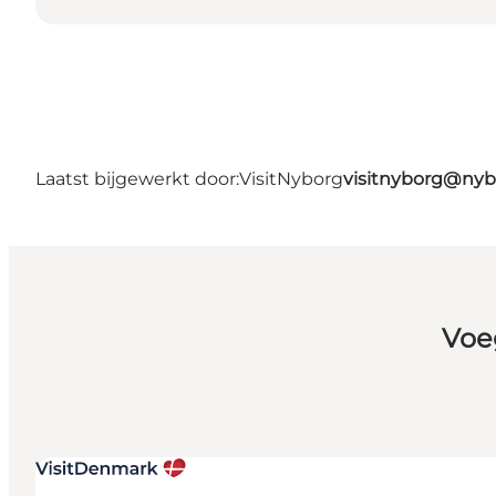
Laatst bijgewerkt door:
VisitNyborg
visitnyborg@nyb
Voe