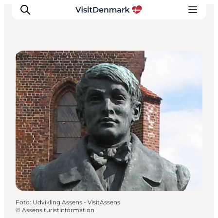
Street Art and Sculptures
Inspiratie
Bestemmingen
Wat te doen
Accommodaties
Plan je reis
Foto
:
Udvikling Assens - VisitAssens
©
Assens turistinformation