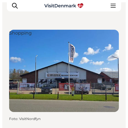
Shopping
Inspiratie
Bestemmingen
Wat te doen
Accommodaties
Plan je reis
Foto
:
VisitNordfyn