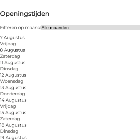
Openingstijden bekijken
Openingstijden
Website bezoeken
Filteren op maand
7 Augustus
Vrijdag
8 Augustus
Zaterdag
11 Augustus
Dinsdag
Antonsen is a goldsmith and silversmith in the true
12 Augustus
Woensdag
operating in Vestergade since 1914 and since then th
13 Augustus
Donderdag
At C. Antonsen you can buy exquisite and valuable 
14 Augustus
Vrijdag
15 Augustus
Zaterdag
18 Augustus
Dinsdag
19 Augustus