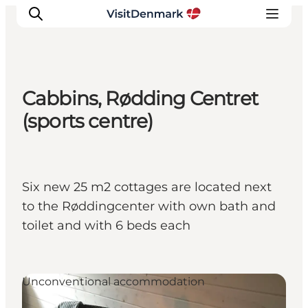
Cabbins, Rødding Centret
Inspiratie
(sports centre)
Bestemmingen
Wat te doen
Accommodaties
Six new 25 m2 cottages are located next
Plan je reis
to the Røddingcenter with own bath and
toilet and with 6 beds each
Unconventional accommodation