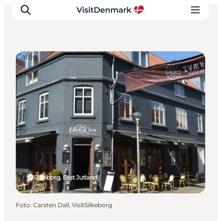
Cafés
Inspiratie
Bestemmingen
Wat te doen
Accommodaties
Plan je reis
Silkeborg, East Jutland
Foto
:
Carsten Dall, VisitSilkeborg