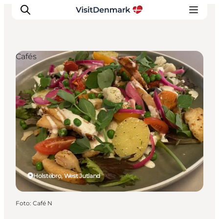
Cafés
Inspiratie
Bestemmingen
Wat te doen
Accommodaties
Plan je reis
Holstebro, West Jutland
Foto
:
Café N