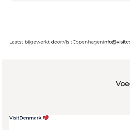
Laatst bijgewerkt door:
VisitCopenhagen
info@visit
Voe