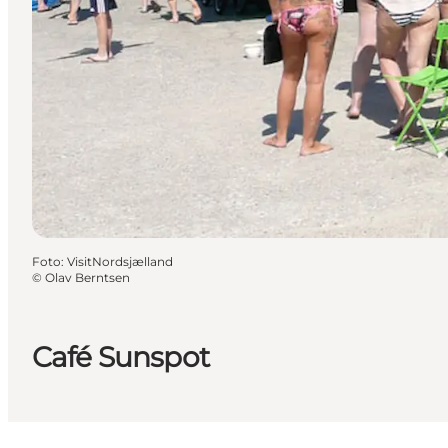
Foto
:
VisitNordsjælland
©
Olav Berntsen
Café Sunspot