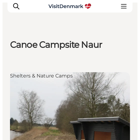
Canoe Campsite Naur
Inspiratie
Bestemmingen
Wat te doen
Shelters & Nature Camps
Accommodaties
Plan je reis