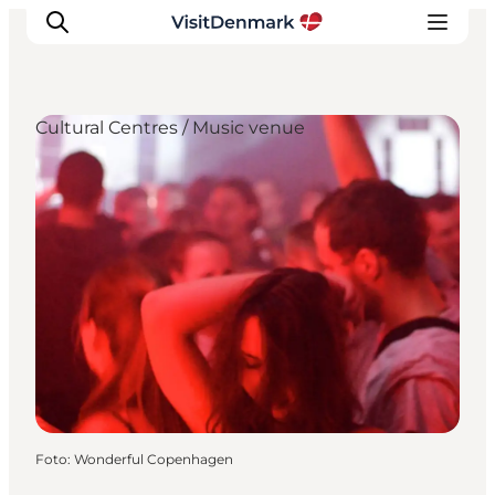
Cultural Centres / Music venue
Inspiratie
Bestemmingen
Wat te doen
Accommodaties
Plan je reis
Foto
:
Wonderful Copenhagen