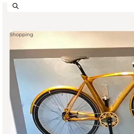
Shopping
Inspiratie
Bestemmingen
Wat te doen
Accommodaties
Plan je reis