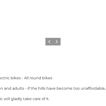
Vorige
Volgende
ctric bikes - All round bikes
n and adults - if the hills have become too unaffordable, 
will gladly take care of it.