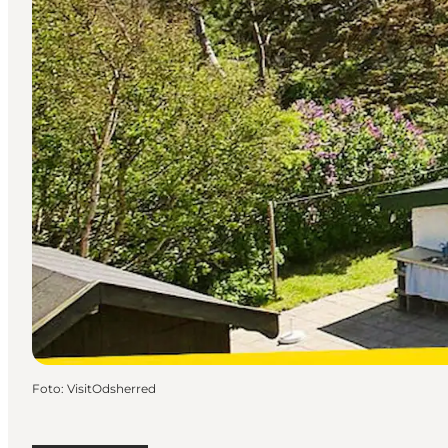
Foto
:
VisitOdsherred