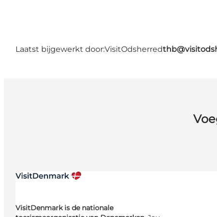
Laatst bijgewerkt door:
VisitOdsherred
thb@visitods
Voe
VisitDenmark is de nationale