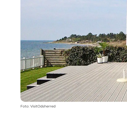
Foto
:
VisitOdsherred