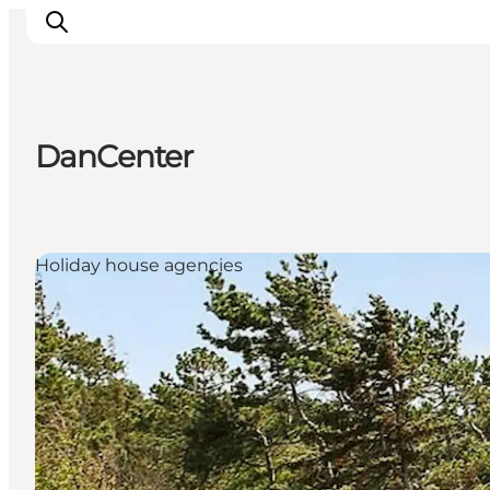
DanCenter
Inspiratie
Bestemmingen
Wat te doen
Holiday house agencies
Accommodaties
Plan je reis