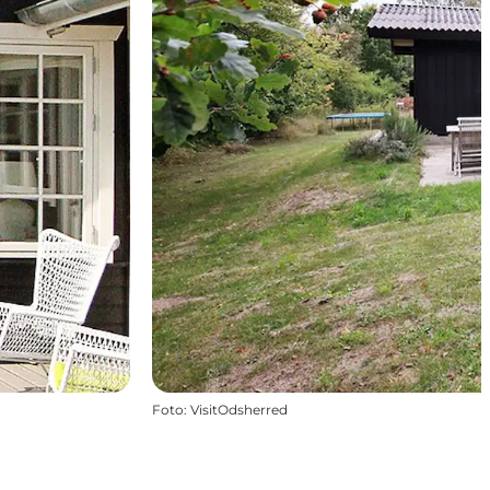
Foto
:
VisitOdsherred