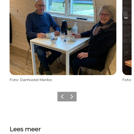
Foto
:
Danhostel Maribo
Foto
:
Vorige
Volgende
Lees meer