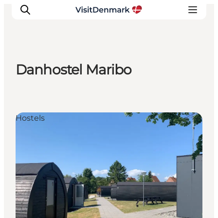
Danhostel Maribo
Inspiratie
Bestemmingen
Wat te doen
Hostels
Accommodaties
Plan je reis