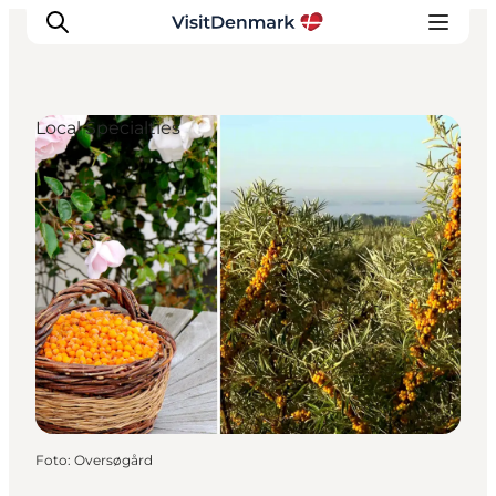
Local Specialties
Inspiratie
Bestemmingen
Wat te doen
Accommodaties
Plan je reis
Foto
:
Oversøgård