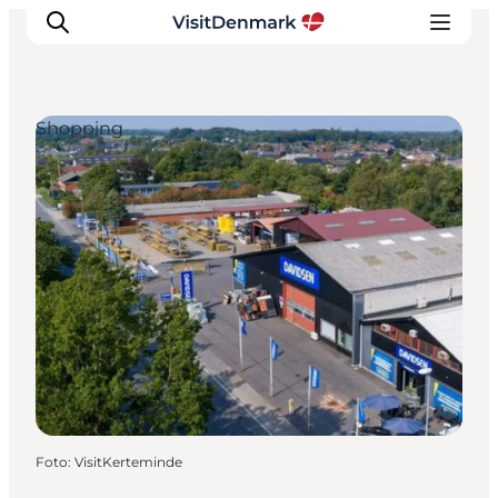
Shopping
Inspiratie
Bestemmingen
Wat te doen
Accommodaties
Plan je reis
Foto
:
VisitKerteminde