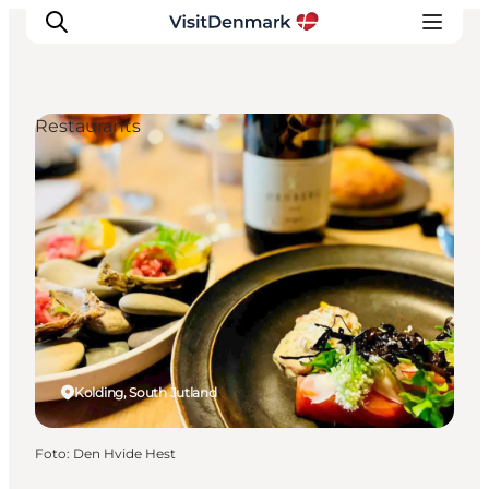
Restaurants
Inspiratie
Bestemmingen
Wat te doen
Accommodaties
Plan je reis
Kolding, South Jutland
Foto
:
Den Hvide Hest