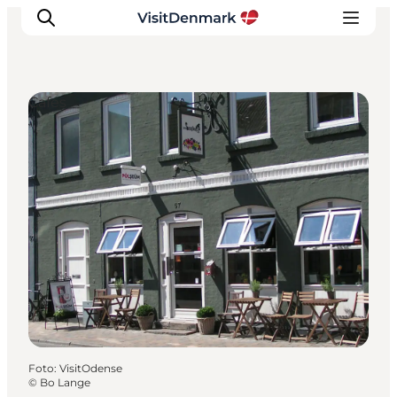
Cafés
Inspiratie
Bestemmingen
Wat te doen
Accommodaties
Plan je reis
Foto
:
VisitOdense
©
Bo Lange