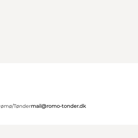
 Rømø/Tønder
mail@romo-tonder.dk