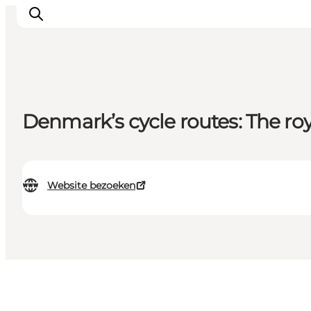
Inspiratie
Denmark’s cycle routes: The ro
Bestemmingen
Wat te doen
Accommodaties
Website bezoeken
Plan je reis