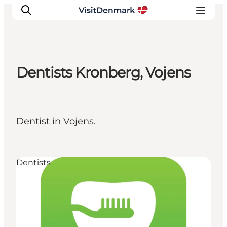
Dentists Kronberg, Vojens
Inspiratie
Bestemmingen
Wat te doen
Dentist in Vojens.
Accommodaties
Plan je reis
Dentists