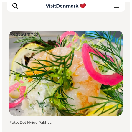
Restaurants
Inspiratie
Bestemmingen
Wat te doen
Accommodaties
Plan je reis
Foto
:
Det Hvide Pakhus