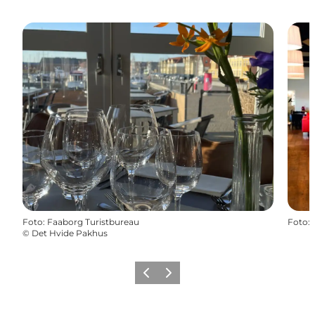
Foto
:
Faaborg Turistbureau
Foto
:
©
Det Hvide Pakhus
Vorige
Volgende