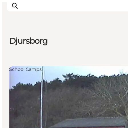
Djursborg
Inspiratie
Bestemmingen
Wat te doen
School Camps
Accommodaties
Plan je reis