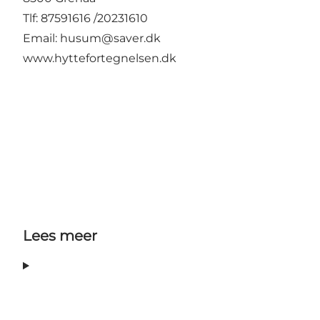
Tlf: 87591616 /20231610
Email:
husum@saver.dk
www.hyttefortegnelsen.dk
Lees meer