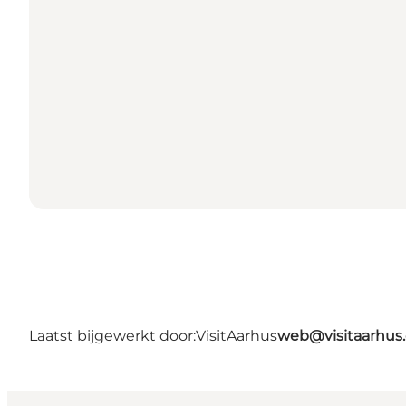
Laatst bijgewerkt door:
VisitAarhus
web@visitaarhus