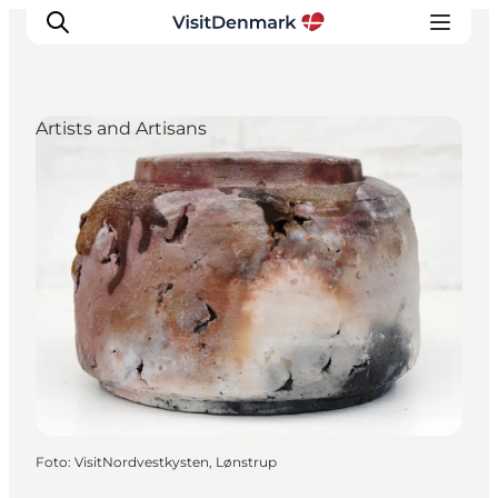
Artists and Artisans
Inspiratie
Bestemmingen
Wat te doen
Accommodaties
Plan je reis
Foto
:
VisitNordvestkysten, Lønstrup