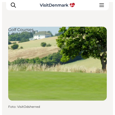
Golf Courses
Inspiratie
Bestemmingen
Wat te doen
Accommodaties
Plan je reis
Foto
:
VisitOdsherred