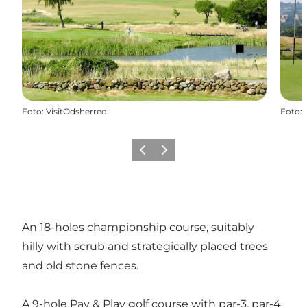
Foto
:
VisitOdsherred
Foto
:
Vorige
Volgende
An 18-holes championship course, suitably
hilly with scrub and strategically placed trees
and old stone fences.
A 9-hole Pay & Play golf course with par-3, par-4