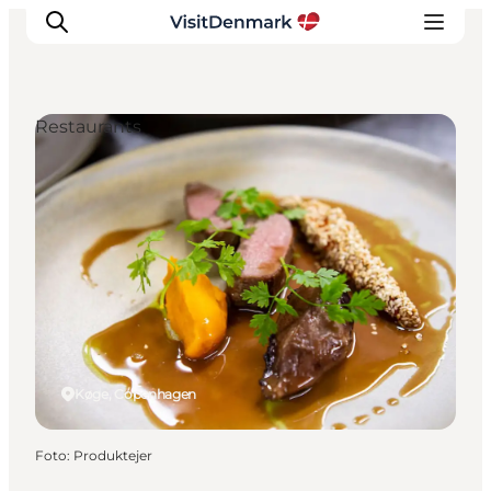
Restaurants
Inspiratie
Bestemmingen
Wat te doen
Accommodaties
Plan je reis
Køge, Copenhagen
Foto
:
Produktejer