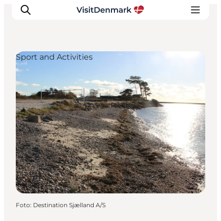
Sport and Activities
Inspiratie
Bestemmingen
Wat te doen
Accommodaties
Plan je reis
Foto
:
Destination Sjælland A/S