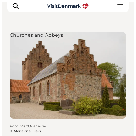
Churches and Abbeys
Inspiratie
Bestemmingen
Wat te doen
Accommodaties
Plan je reis
Foto
:
VisitOdsherred
©
Marianne Diers