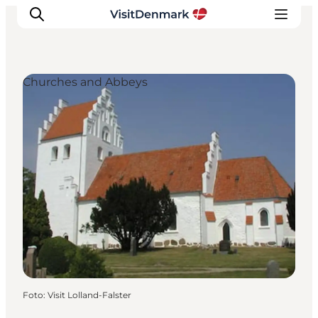
Churches and Abbeys
Inspiratie
Bestemmingen
Wat te doen
Accommodaties
Plan je reis
Foto
:
Visit Lolland-Falster