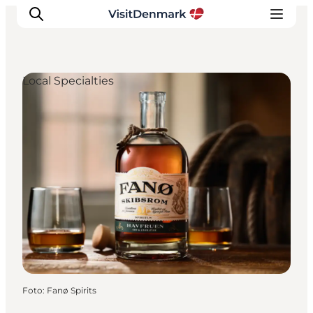
Local Specialties
Inspiratie
Bestemmingen
Wat te doen
Accommodaties
Plan je reis
Foto
:
Fanø Spirits