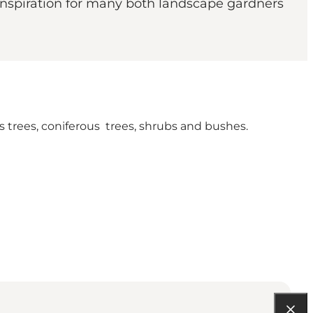
 inspiration for many both landscape gardners
 trees, coniferous trees, shrubs and bushes.