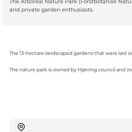
The Arboreal Nature Park (Forstbotanisk Natur
and private garden enthusiasts.
The 13-hectare landscaped gardens that were laid ou
The nature park is owned by Hjørring council and incl