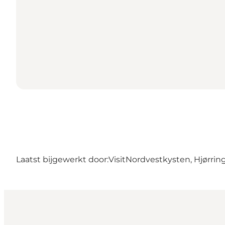
Laatst bijgewerkt door:
VisitNordvestkysten, Hjørrin