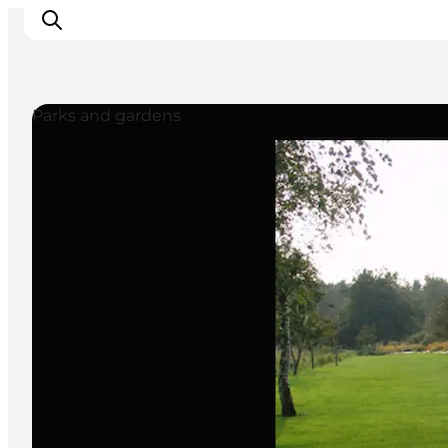
Parks and gardens
Inspiratie
Bestemmingen
Wat te doen
Accommodaties
Plan je reis