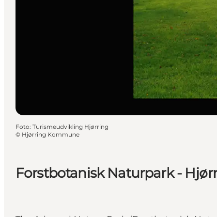
Foto
:
Turismeudvikling Hjørring
©
Hjørring Kommune
Forstbotanisk Naturpark - Hjør