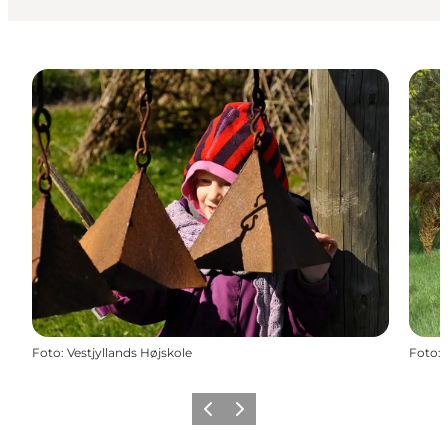
Foto
:
Vestjyllands Højskole
Foto
:
Vorige
Volgende