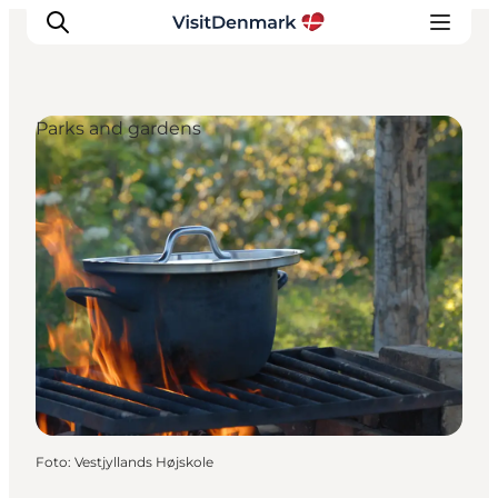
Parks and gardens
Inspiratie
Bestemmingen
Wat te doen
Accommodaties
Plan je reis
Foto
:
Vestjyllands Højskole