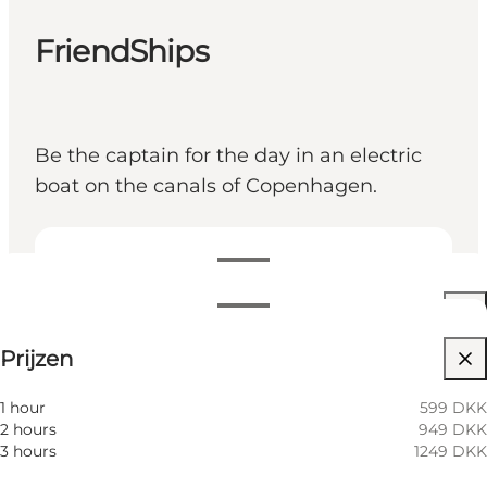
FriendShips
Be the captain for the day in an electric
boat on the canals of Copenhagen.
Openingstijden bekijken
Openingstijden
Prijzen bekijken
Prijzen
Website bezoeken
Filteren op maand
8 Augustus
10:00 AM
1 hour
599 DKK
Zaterdag
2 hours
949 DKK
9 Augustus
10:00 AM
3 hours
1249 DKK
Zondag
10 Augustus
10:00 AM