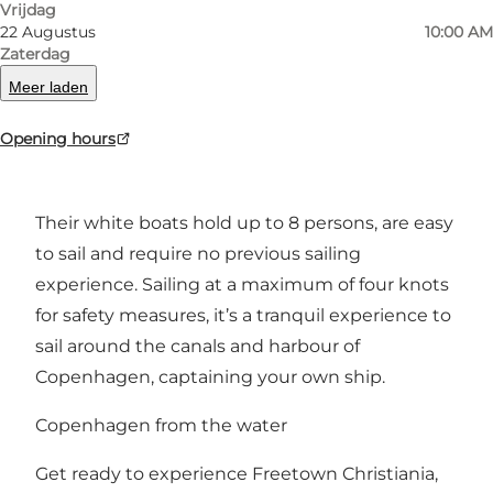
Vrijdag
22 Augustus
10:00 AM
It’s hard to think of a more charming way to see
Zaterdag
Copenhagen harbour than by boat from
Meer laden
Christianshavn. FriendShips’ self-drive electric
Opening hours
boat tours sail from a canalside location close to
Paper Island.
Their white boats hold up to 8 persons, are easy
to sail and require no previous sailing
experience. Sailing at a maximum of four knots
for safety measures, it’s a tranquil experience to
sail around the canals and harbour of
Copenhagen, captaining your own ship.
Copenhagen from the water
Get ready to experience Freetown Christiania,