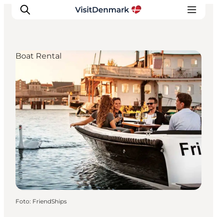
Boat Rental
Inspiratie
Bestemmingen
Wat te doen
Accommodaties
Plan je reis
Foto
:
FriendShips