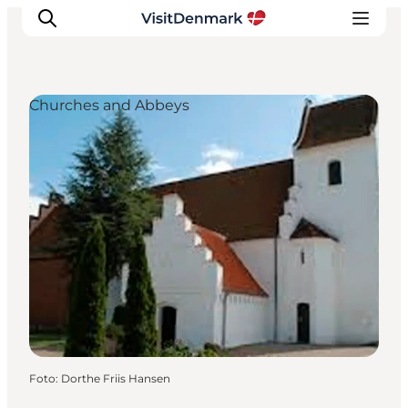
Churches and Abbeys
Inspiratie
Bestemmingen
Wat te doen
Accommodaties
Plan je reis
Foto
:
Dorthe Friis Hansen