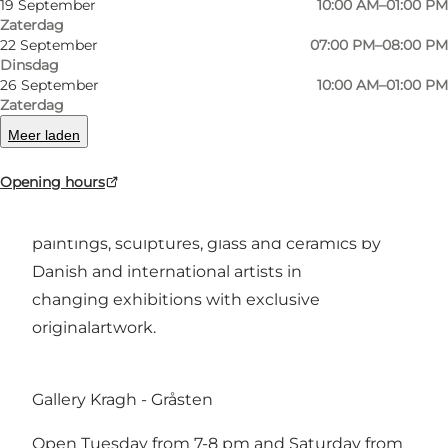
19 September
10:00 AM–01:00 PM
Zaterdag
22 September
07:00 PM–08:00 PM
Dinsdag
26 September
10:00 AM–01:00 PM
Gallery Kragh, with two locations:
Zaterdag
one in the middle of the castle town Gråsten,
Meer laden
and the other in Mjang on the natural beautiful
Opening hours
Sydals, presents a unique selection of
contemporary
paintings, sculptures, glass and ceramics by
Danish and international artists in
changing exhibitions with exclusive
originalartwork.
Gallery Kragh - Gråsten
Open Tuesday from 7-8 pm and Saturday from