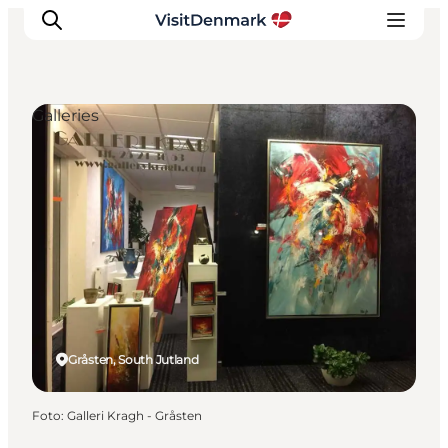
Galleries
Inspiratie
Bestemmingen
Wat te doen
Accommodaties
Plan je reis
Gråsten, South Jutland
Foto
:
Galleri Kragh - Gråsten