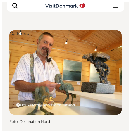
Galleries
Inspiratie
Bestemmingen
Wat te doen
Accommodaties
Plan je reis
Hou - Nordjylland, North Jutland
Foto
:
Destination Nord