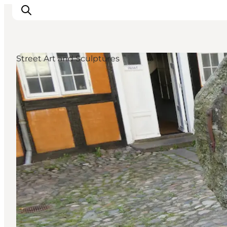
Street Art and Sculptures
Inspiratie
Bestemmingen
Wat te doen
Accommodaties
Plan je reis