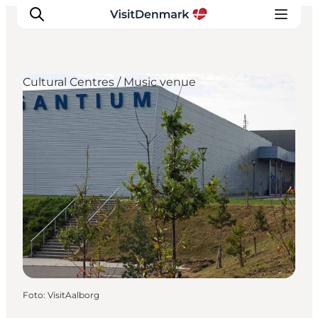
Cultural Centres / Music venue
Inspiratie
Bestemmingen
Wat te doen
Accommodaties
Plan je reis
Foto
:
VisitAalborg